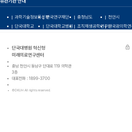
유관기관 안내
과학기술정보통신부
한국연구재단
충청남도
천안시
단국대학교
단국대학교병원
조직재생공학연구원
단국광의학연
lock
단국대병원 혁신형
미래의료연구센터
충남 천안시 동남구 단대로 119 의학관
3층
대표전화 : 1899-3700
©DKUH All rights reserved.