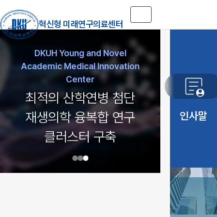
Toggle navigation
혁신형 미래연구의료센터
DKUH Young and Novel
DKUH Young and Novel
DKUH Young and Novel
Academic Medical Innovation
Academic Medical Innovation
Academic Medical Innovation
demography
Center
Center
Center
최적의 산학연병 첨단
재생의료 융합기술을
글로벌 헬스케어
이용한 새로운 치료기술
재생의학 융복합 연구
분야에서 중추적인
인사말
역할을 할 인재를 양성
개발 및 실용화를 수행
클러스터 구축