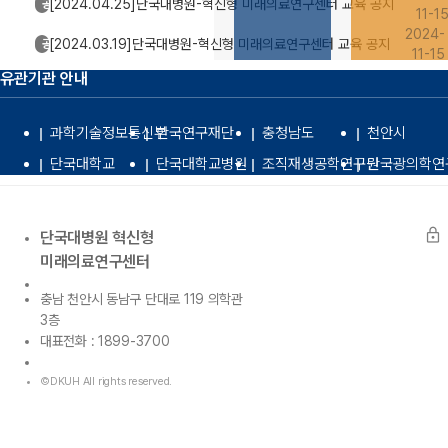
[2024.04.25]단국대병원-혁신형 미래의료연구센터 교육 공지
공지사항
11-1
2024-
[2024.03.19]단국대병원-혁신형 미래의료연구센터 교육 공지
공지사항
11-15
유관기관 안내
과학기술정보통신부
한국연구재단
충청남도
천안시
단국대학교
단국대학교병원
조직재생공학연구원
단국광의학연
lock
단국대병원 혁신형
미래의료연구센터
충남 천안시 동남구 단대로 119 의학관
3층
대표전화 : 1899-3700
©DKUH All rights reserved.