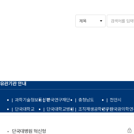
유관기관 안내
과학기술정보통신부
한국연구재단
충청남도
천안시
단국대학교
단국대학교병원
조직재생공학연구원
단국광의학연
lock
단국대병원 혁신형