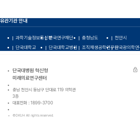
유관기관 안내
과학기술정보통신부
한국연구재단
충청남도
천안시
단국대학교
단국대학교병원
조직재생공학연구원
단국광의학연
lock
단국대병원 혁신형
미래의료연구센터
충남 천안시 동남구 단대로 119 의학관
3층
대표전화 : 1899-3700
©DKUH All rights reserved.