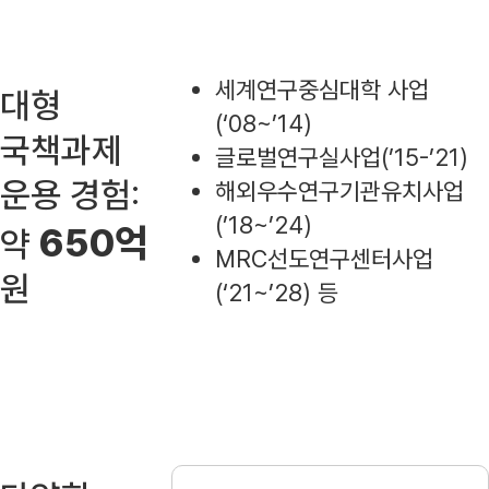
세계연구중심대학 사업
대형
(‘08~’14)
국책과제
글로벌연구실사업(’15-’21)
운용 경험:
해외우수연구기관유치사업
(’18~’24)
650억
약
MRC선도연구센터사업
원
(‘21~’28) 등