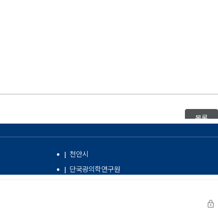
목록
천안시
단국광의학연구원
lock