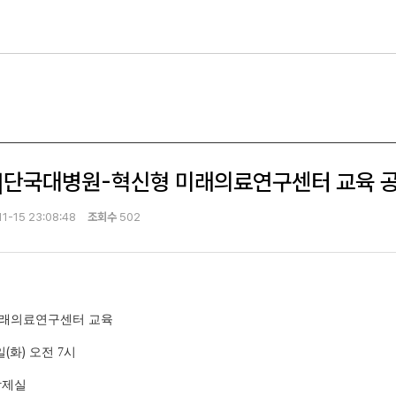
.19]단국대병원-혁신형 미래의료연구센터 교육 
1-15 23:08:48
조회수
502
미래의료연구센터 교육
(
)
일
화
오전 7
시
학제실