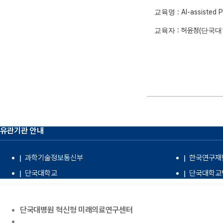
: AI-assisted
교육명
: 허윤정
(
교육자
단국대
유관기관 안내
과학기술정보통신부
한국연구재
단국대학교
단국대학교
단국대병원 혁신형 미래의료연구센터