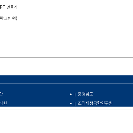
 PPT 만들기
)
학교병원
단
충청남도
병원
조직재생공학연구원