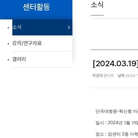
소식
센터활동
소식
강의/연구자료
갤러리
[2024.03
작성자
관리자
날짜
2024-1
-
단국대병원
혁신형 
: 2024
일시
년 3
월 19
:
2
장소
암센터
층 다