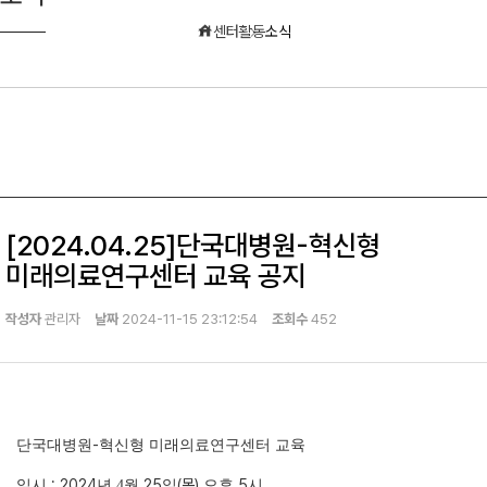
센터활동
소식
[2024.04.25]단국대병원-혁신형
미래의료연구센터 교육 공지
작성자
관리자
날짜
2024-11-15 23:12:54
조회수
452
-
단국대병원
혁신형 미래의료연구센터 교육
: 2024
25
(목
)
5
일시
년 4
월
일
오후
시