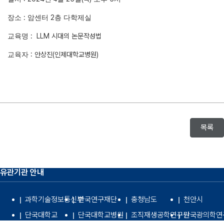
:
2
장소
암센터
층 다학제실
: LLM 시대의 논문작성법
교육명
: 안상진
(인제대학교병원)
교육자
목록
유관기관 안내
과학기술정보통신부
한국연구재단
충청남도
천안시
단국대학교
단국대학교병원
조직재생공학연구원
단국광의학연