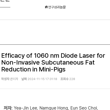
연구성과
논문
Efficacy of 1060 nm Diode Laser for
Non-Invasive Subcutaneous Fat
Reduction in Mini-Pigs
작성자
관리자
날짜
2024-11-15 17:31:18
조회수
228
저자
: Yea-Jin Lee, Namgue Hong, Eun Seo Choi,